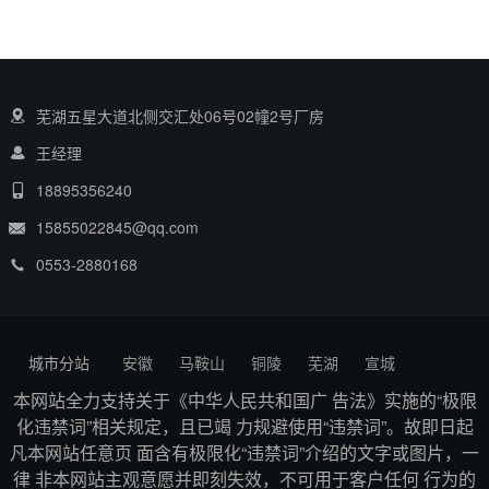
芜湖五星大道北侧交汇处06号02幢2号厂房
王经理
18895356240
15855022845@qq.com
0553-2880168
城市分站
安徽
马鞍山
铜陵
芜湖
宣城
本网站全力支持关于《中华人民共和国广 告法》实施的“极限
化违禁词”相关规定，且已竭 力规避使用“违禁词”。故即日起
凡本网站任意页 面含有极限化“违禁词”介绍的文字或图片，一
律 非本网站主观意愿并即刻失效，不可用于客户任何 行为的