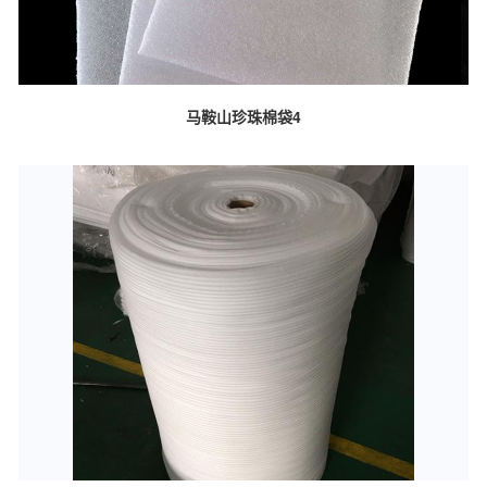
马鞍山珍珠棉袋4