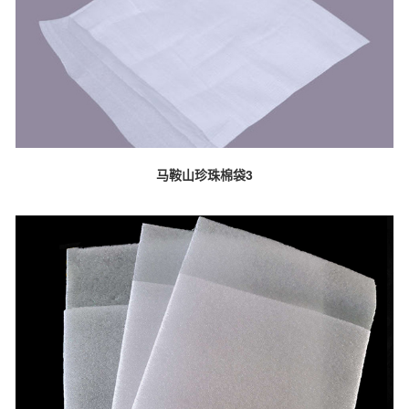
马鞍山珍珠棉袋3