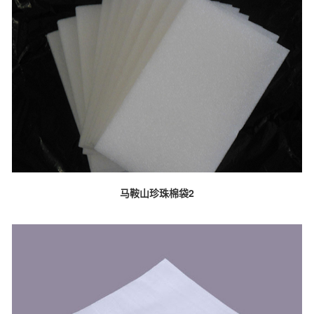
马鞍山珍珠棉袋2