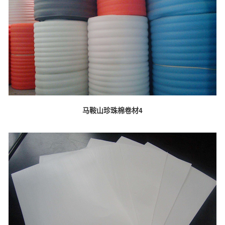
马鞍山珍珠棉卷材4