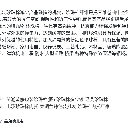
包装
珍珠棉
减少产品碰撞的机会，珍珠棉纤维是把三维卷曲中空纤
心,有较大的透气空间,保暖性和透气性更强.而且其产品经绗缝后,
玩具的填充物.珍珠棉一种具有高强缓冲、抗震能力环保发泡包装
和分散外来的撞击力，达到缓冲的效果。同时珍珠棉具有保温、
系列优越的使用特性。加入静电剂的粉红色珍珠棉，具有显著的
地板防潮、家用电器、仪器仪表、工艺礼品、木制品、玻璃陶瓷
于、建筑机电工程.防水.大型道路.桥梁.各种特殊管道保温等领域
条：
芜湖莹静包装珍珠棉(图)-珍珠棉多少钱-泾县珍珠棉
条：
屯溪珍珠棉内托-芜湖莹静包装批发-珍珠棉内托厂家
产品和信息有：