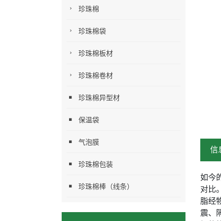
珍珠棉
珍珠棉袋
珍珠棉板材
珍珠棉卷材
珍珠棉异型材
保温袋
气泡膜
信
珍珠棉包装
如今
珍珠棉棒（线条）
对比
脂经
震、