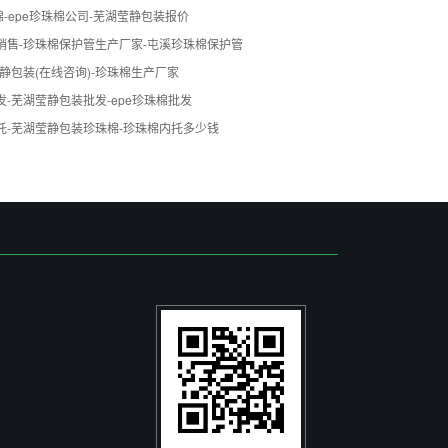
棉-epe珍珠棉公司-芜湖莹静包装报价
销售-珍珠棉保护管生产厂家-屯溪珍珠棉保护管
静包装(在线咨询)-珍珠棉生产厂家
-芜湖莹静包装批发-epe珍珠棉批发
托-芜湖莹静包装珍珠棉-珍珠棉内托多少钱