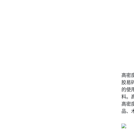
高密
胶易
的使
料。
高密
品、