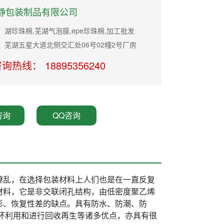
静包装制品有限公司
湖珍珠棉,芜湖气泡膜,epe珍珠棉,加工批发
：芜湖五星大道北侧交汇处06号02幢2号厂房
询热线： 18895356240
咨询
QQ咨询
缭乱，在选择包装材料上人们也是在一直反复
材料，它是非交联闭孔结构，由低密度聚乙烯
形、恢复性差的缺点。具有防水、防潮、防
环利用和进行回收再生等诸多优点，亦具有很