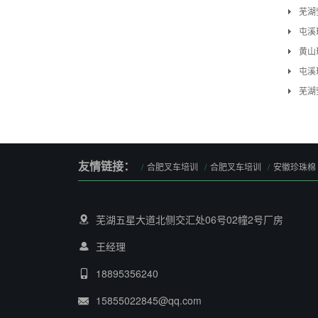
芜湖
屯溪
黄山
屯溪
芜湖
友情链接：
合肥叉车培训
合肥叉车培训
安徽珍珠棉
芜湖五星大道北侧交汇处06号02幢2号厂房
王经理
18895356240
15855022845@qq.com