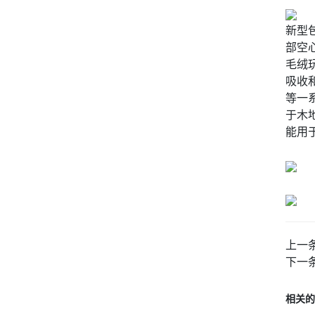
新型
部空
毛绒
吸收
等一
于木
能用
上一
下一
相关的