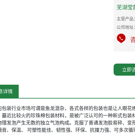
芜湖莹
主营产品：
公司地址
咨
立即
息详情
的包装行业市场可谓是鱼龙混杂，各式各样的包装也是让人眼花
。蕞近比较火的
珍珠棉
包装材料，是被广泛认可的一种新式包装
物理发泡产生无数的独立气泡构成。克服了普通发泡胶易碎、变
隔音、保温、 可塑性能佳、韧性强、环保、抗撞力强、可多次循