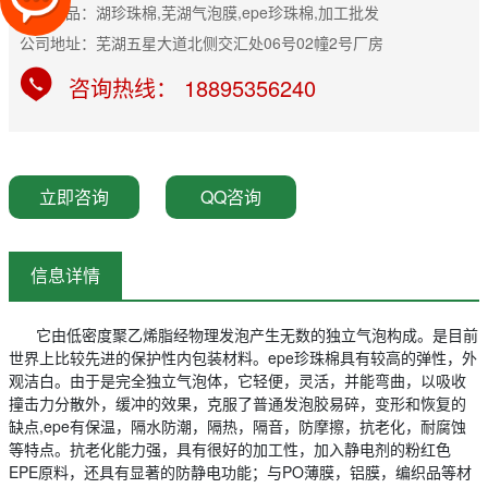
主营产品：湖珍珠棉,芜湖气泡膜,epe珍珠棉,加工批发
公司地址：芜湖五星大道北侧交汇处06号02幢2号厂房
咨询热线： 18895356240
立即咨询
QQ咨询
信息详情
它由低密度聚乙烯脂经物理发泡产生无数的独立气泡构成。是目前
世界上比较先进的保护性内包装材料。epe珍珠棉具有较高的弹性，外
观洁白。由于是完全独立气泡体，它轻便，灵活，并能弯曲，以吸收
撞击力分散外，缓冲的效果，克服了普通发泡胶易碎，变形和恢复的
缺点,epe有保温，隔水防潮，隔热，隔音，防摩擦，抗老化，耐腐蚀
等特点。抗老化能力强，具有很好的加工性，加入静电剂的粉红色
EPE原料，还具有显著的防静电功能；与PO薄膜，铝膜，编织品等材