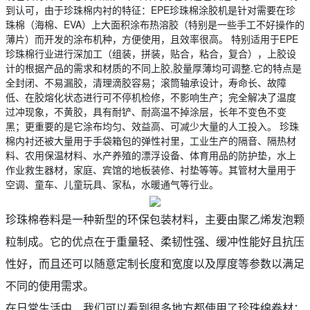
到认可，由于珍珠棉内衬的特征：EPE珍珠棉涂胶机是针对需要在珍
珠棉（海棉、EVA）上大面积涂布热溶胶（特别是一些手工不好操作的
薄片）而开发的涂布机种，方便使用，且效率很高。 特别适用于EPE
珍珠棉行业进行深加工（组装，拼装，贴合，粘合，复合），上胶设
计的根据产品的需求和材质的不同上胶,胶量厚薄均可调整.它的特点是
全封闭、不易漏胶，清理滴胶容易；滚筒轴承设计，寿命长、故障
低、在胶熔化状态进行可不停机检修，不影响生产；完全解决了温度
过冲现象，不黄胶，具有耐铲、耐高温不掉涂层，长年不变色不变
黑；更重要的是它涂布均匀、效益高、可减少大量的人工投入。 珍珠
棉内衬还被大量用于手袋箱包的弹性衬里，工业生产的隔音、隔热材
料、农用保温材料、水产养殖的漂浮设备、体育用品的防护垫，水上
作业救生器材，家庭、宾馆的地板装修、衬垫等等。其管材大量用于
空调、童车、儿童玩具、家私，水暖通气等行业。
珍珠棉卷料是一种新型的环保包装材料，主要由聚乙烯发泡颗
粒制成。它的优点在于重量轻、柔韧性强、缓冲性能好且抗压
性好，而且还可以随意定制长度和宽度以及厚度等参数以满足
不同的使用需求。
在日常生活中，我们可以看到很多地方都使用了珍珠绵卷材：