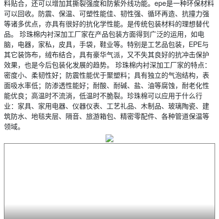
料贴合，还可以增加其撕裂强度和防紫外线功能。epe是一种环保材料
可以回收。防震、保温、可塑性能佳、韧性强、循环再造、抗撞力强
等诸多优点，亦具有很好的抗化学性能。是传统包装材料的理想替代
品。 珍珠棉内衬深加工厂家在产品包装方面得到广泛的运用，如电
脑，电器，家私，皮具，手袋，鞋业等。特别是工艺品包装，EPE与
其它装饰布，绒布结合，具有豪华气派，又不失其良好的抗冲击保护
效果，也是今后包装化发展的趋势。 珍珠棉内衬深加工厂家的特点：
密度小、柔韧性好；防震性能优于聚塑料；具有独立的气泡结构，表
面吸水率低；防渗透性能好；耐酸、耐碱、盐、油等腐蚀，耐老化性
能优良；高温时不流淌，低温时不脆裂。珍珠棉可以应用于什么行
业：家具、家用电器、仪器仪表、工艺礼品、木制品、玻璃陶瓷、建
筑防水、地毯夹层、隔音、旅游箱包、精密零配件、各种管道保温等
领域。